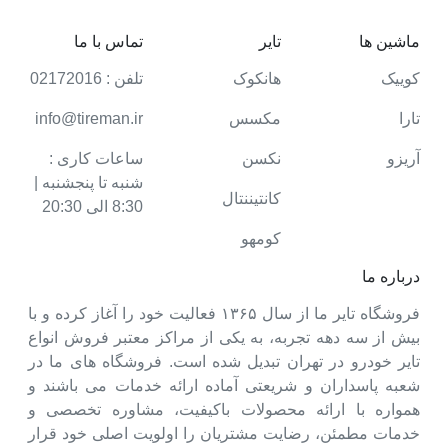
ماشین ها
تایر
تماس با ما
کوییک
هانکوک
تلفن : 02172016
تارا
مکسس
info@tireman.ir
آریزو
نکسن
ساعات کاری :
شنبه تا پنجشنبه |
کانتیننتال
8:30 الی 20:30
کومهو
درباره ما
فروشگاه تایر ما از سال ۱۳۶۵ فعالیت خود را آغاز کرده و با
بیش از سه دهه تجربه، به یکی از مراکز معتبر فروش انواع
تایر خودرو در تهران تبدیل شده است. فروشگاه های ما در
شعبه پاسداران و شریعتی آماده ارائه خدمات می باشند و
همواره با ارائه محصولات باکیفیت، مشاوره تخصصی و
خدمات مطمئن، رضایت مشتریان را اولویت اصلی خود قرار