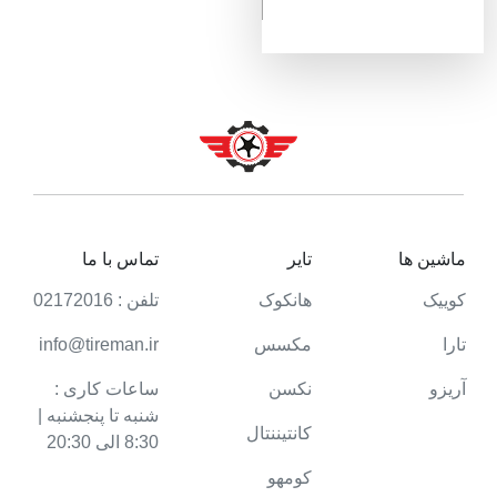
ماشین ها
تایر
تماس با ما
کوییک
هانکوک
تلفن : 02172016
تارا
مکسس
info@tireman.ir
آریزو
نکسن
ساعات کاری :
شنبه تا پنجشنبه |
کانتیننتال
8:30 الی 20:30
کومهو