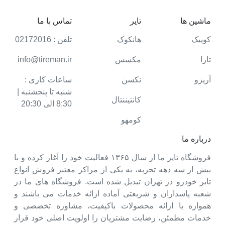
ماشین ها
تایر
تماس با ما
کوییک
هانکوک
تلفن : 02172016
تارا
مکسس
info@tireman.ir
آریزو
نکسن
ساعات کاری :
شنبه تا پنجشنبه |
کانتیننتال
8:30 الی 20:30
کومهو
درباره ما
فروشگاه تایر ما از سال ۱۳۶۵ فعالیت خود را آغاز کرده و با
بیش از سه دهه تجربه، به یکی از مراکز معتبر فروش انواع
تایر خودرو در تهران تبدیل شده است. فروشگاه های ما در
شعبه پاسداران و شریعتی آماده ارائه خدمات می باشند و
همواره با ارائه محصولات باکیفیت، مشاوره تخصصی و
خدمات مطمئن، رضایت مشتریان را اولویت اصلی خود قرار