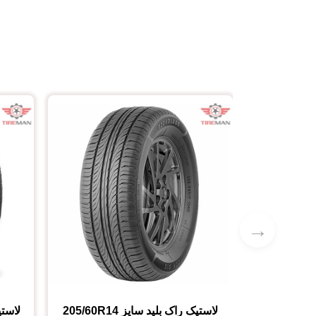
→
لاستیک راک بلید
سایز
205/60R14
لاستی