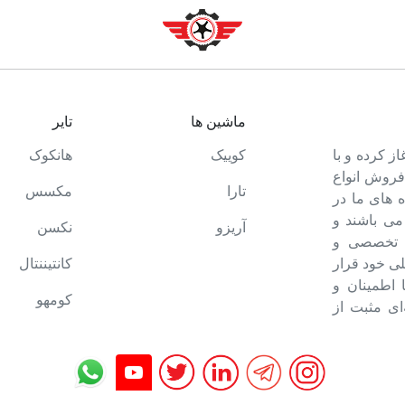
ماشین ها
تایر
ت خود را آغاز کرده و با
کوییک
هانکوک
 فروش انواع
تارا
مکسس
 های ما در
می باشند و
آریزو
نکسن
ه تخصصی و
ی خود قرار
کانتیننتال
ا اطمینان و
کومهو
ای مثبت از