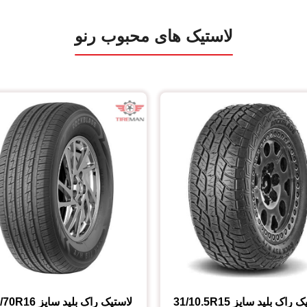
لاستیک های محبوب رنو
ک راک بلید
سایز
31/10.5R15
لاستیک راک بلید
سایز
/70R16