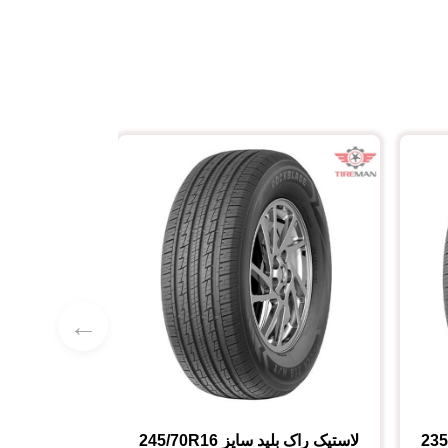
←
235
لاستیک راک بلید
سایز
245/70R16