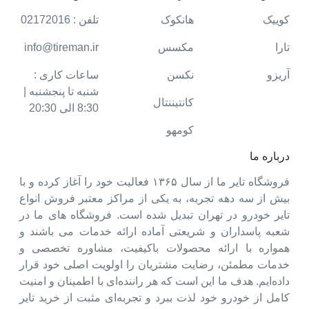
کوییک
هانکوک
تلفن : 02172016
تارا
مکسس
info@tireman.ir
آریزو
نکسن
ساعات کاری :
شنبه تا پنجشنبه |
کانتیننتال
8:30 الی 20:30
کومهو
درباره ما
فروشگاه تایر ما از سال ۱۳۶۵ فعالیت خود را آغاز کرده و با
بیش از سه دهه تجربه، به یکی از مراکز معتبر فروش انواع
تایر خودرو در تهران تبدیل شده است. فروشگاه های ما در
شعبه پاسداران و شریعتی آماده ارائه خدمات می باشند و
همواره با ارائه محصولات باکیفیت، مشاوره تخصصی و
خدمات مطمئن، رضایت مشتریان را اولویت اصلی خود قرار
داده‌ایم. هدف ما این است که هر راننده‌ای با اطمینان و امنیت
کامل از خودرو خود لذت ببرد و تجربه‌ای مثبت از خرید تایر