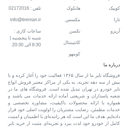
کوییک
هانکوک
تلفن : 02172016
تارا
مکسس
info@tireman.ir
آریزو
نکسن
ساعات کاری :
شنبه تا پنجشنبه |
کانتیننتال
8:30 الی 20:30
کومهو
درباره ما
فروشگاه تایر ما از سال ۱۳۶۵ فعالیت خود را آغاز کرده و با
بیش از سه دهه تجربه، به یکی از مراکز معتبر فروش انواع
تایر خودرو در تهران تبدیل شده است. فروشگاه های ما در
شعبه پاسداران و شریعتی آماده ارائه خدمات می باشند و
همواره با ارائه محصولات باکیفیت، مشاوره تخصصی و
خدمات مطمئن، رضایت مشتریان را اولویت اصلی خود قرار
داده‌ایم. هدف ما این است که هر راننده‌ای با اطمینان و امنیت
کامل از خودرو خود لذت ببرد و تجربه‌ای مثبت از خرید تایر