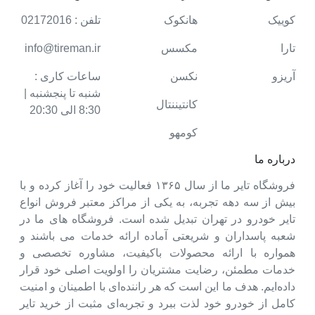
کوییک
هانکوک
تلفن : 02172016
تارا
مکسس
info@tireman.ir
آریزو
نکسن
ساعات کاری :
شنبه تا پنجشنبه |
کانتیننتال
8:30 الی 20:30
کومهو
درباره ما
فروشگاه تایر ما از سال ۱۳۶۵ فعالیت خود را آغاز کرده و با
بیش از سه دهه تجربه، به یکی از مراکز معتبر فروش انواع
تایر خودرو در تهران تبدیل شده است. فروشگاه های ما در
شعبه پاسداران و شریعتی آماده ارائه خدمات می باشند و
همواره با ارائه محصولات باکیفیت، مشاوره تخصصی و
خدمات مطمئن، رضایت مشتریان را اولویت اصلی خود قرار
داده‌ایم. هدف ما این است که هر راننده‌ای با اطمینان و امنیت
کامل از خودرو خود لذت ببرد و تجربه‌ای مثبت از خرید تایر