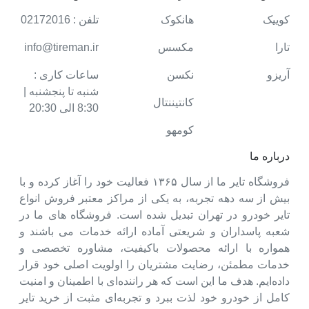
کوییک
هانکوک
تلفن : 02172016
تارا
مکسس
info@tireman.ir
آریزو
نکسن
ساعات کاری :
شنبه تا پنجشنبه |
کانتیننتال
8:30 الی 20:30
کومهو
درباره ما
فروشگاه تایر ما از سال ۱۳۶۵ فعالیت خود را آغاز کرده و با
بیش از سه دهه تجربه، به یکی از مراکز معتبر فروش انواع
تایر خودرو در تهران تبدیل شده است. فروشگاه های ما در
شعبه پاسداران و شریعتی آماده ارائه خدمات می باشند و
همواره با ارائه محصولات باکیفیت، مشاوره تخصصی و
خدمات مطمئن، رضایت مشتریان را اولویت اصلی خود قرار
داده‌ایم. هدف ما این است که هر راننده‌ای با اطمینان و امنیت
کامل از خودرو خود لذت ببرد و تجربه‌ای مثبت از خرید تایر