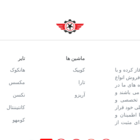
ماشین ها
تایر
ت خود را آغاز کرده و با
کوییک
هانکوک
 فروش انواع
تارا
مکسس
 های ما در
می باشند و
آریزو
نکسن
ه تخصصی و
ی خود قرار
کانتیننتال
ا اطمینان و
کومهو
ای مثبت از