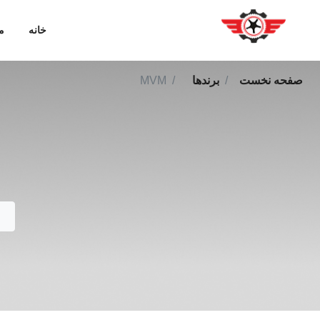
خانه
م
صفحه نخست
برندها
MVM