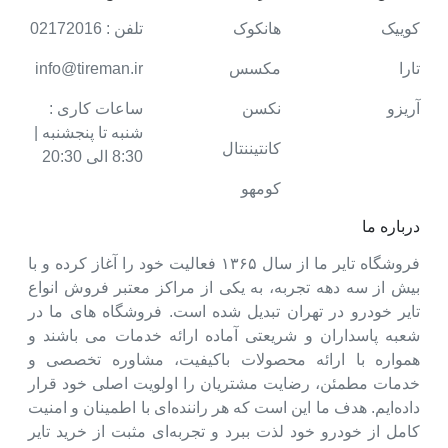
کوییک
هانکوک
تلفن : 02172016
تارا
مکسس
info@tireman.ir
آریزو
نکسن
ساعات کاری :
شنبه تا پنجشنبه |
کانتیننتال
8:30 الی 20:30
کومهو
درباره ما
فروشگاه تایر ما از سال ۱۳۶۵ فعالیت خود را آغاز کرده و با
بیش از سه دهه تجربه، به یکی از مراکز معتبر فروش انواع
تایر خودرو در تهران تبدیل شده است. فروشگاه های ما در
شعبه پاسداران و شریعتی آماده ارائه خدمات می باشند و
همواره با ارائه محصولات باکیفیت، مشاوره تخصصی و
خدمات مطمئن، رضایت مشتریان را اولویت اصلی خود قرار
داده‌ایم. هدف ما این است که هر راننده‌ای با اطمینان و امنیت
کامل از خودرو خود لذت ببرد و تجربه‌ای مثبت از خرید تایر