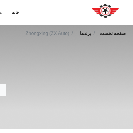
خانه
م
صفحه نخست
برندها
Zhongxing (ZX Auto)