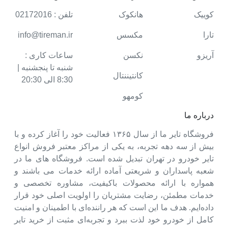
کوییک
هانکوک
تلفن : 02172016
تارا
مکسس
info@tireman.ir
آریزو
نکسن
ساعات کاری :
شنبه تا پنجشنبه |
کانتیننتال
8:30 الی 20:30
کومهو
درباره ما
فروشگاه تایر ما از سال ۱۳۶۵ فعالیت خود را آغاز کرده و با
بیش از سه دهه تجربه، به یکی از مراکز معتبر فروش انواع
تایر خودرو در تهران تبدیل شده است. فروشگاه های ما در
شعبه پاسداران و شریعتی آماده ارائه خدمات می باشند و
همواره با ارائه محصولات باکیفیت، مشاوره تخصصی و
خدمات مطمئن، رضایت مشتریان را اولویت اصلی خود قرار
داده‌ایم. هدف ما این است که هر راننده‌ای با اطمینان و امنیت
کامل از خودرو خود لذت ببرد و تجربه‌ای مثبت از خرید تایر