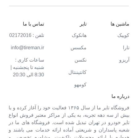
ماشین ها
تایر
تماس با ما
کوییک
هانکوک
تلفن : 02172016
تارا
مکسس
info@tireman.ir
آریزو
نکسن
ساعات کاری :
شنبه تا پنجشنبه |
کانتیننتال
8:30 الی 20:30
کومهو
درباره ما
فروشگاه تایر ما از سال ۱۳۶۵ فعالیت خود را آغاز کرده و با
بیش از سه دهه تجربه، به یکی از مراکز معتبر فروش انواع
تایر خودرو در تهران تبدیل شده است. فروشگاه های ما در
شعبه پاسداران و شریعتی آماده ارائه خدمات می باشند و
همواره با ارائه محصولات باکیفیت، مشاوره تخصصی و