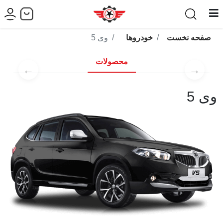
صفحه نخست
خودروها
وی 5
محصولات
←
→
وی 5