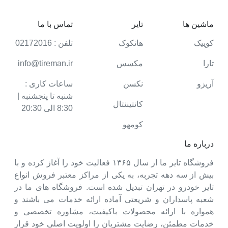
ماشین ها
تایر
تماس با ما
کوییک
هانکوک
تلفن : 02172016
تارا
مکسس
info@tireman.ir
آریزو
نکسن
ساعات کاری :
شنبه تا پنجشنبه |
کانتیننتال
8:30 الی 20:30
کومهو
درباره ما
فروشگاه تایر ما از سال ۱۳۶۵ فعالیت خود را آغاز کرده و با
بیش از سه دهه تجربه، به یکی از مراکز معتبر فروش انواع
تایر خودرو در تهران تبدیل شده است. فروشگاه های ما در
شعبه پاسداران و شریعتی آماده ارائه خدمات می باشند و
همواره با ارائه محصولات باکیفیت، مشاوره تخصصی و
خدمات مطمئن، رضایت مشتریان را اولویت اصلی خود قرار