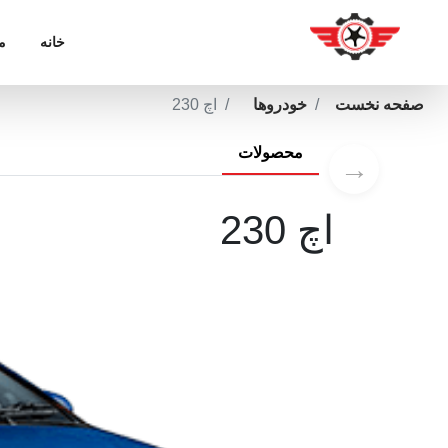
خانه
م
صفحه نخست
خودروها
اچ 230
محصولات
→
اچ 230