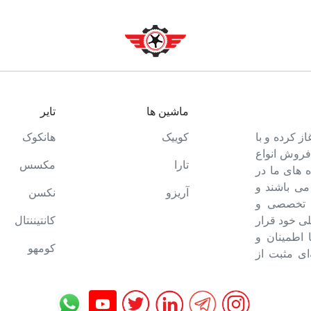
ماشین ها
تایر
ت خود را آغاز کرده و با
کوییک
هانکوک
 فروش انواع
تارا
مکسس
 های ما در
می باشند و
آریزو
نکسن
ه تخصصی و
ی خود قرار
کانتیننتال
ا اطمینان و
کومهو
ای مثبت از