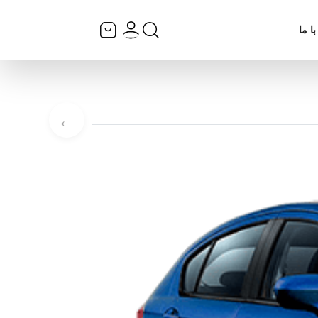
ا ما
←