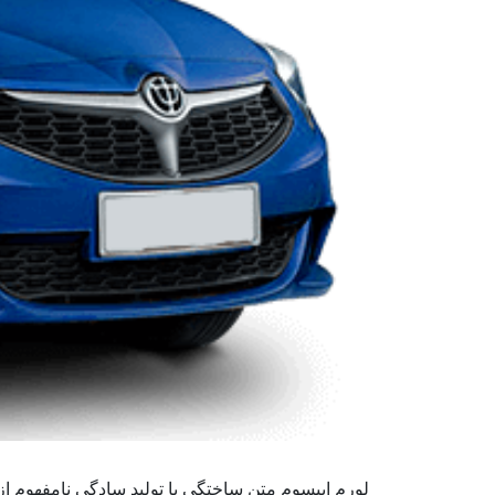
لورم ایپسوم متن ساختگی با تولید سادگی نامفهوم ا