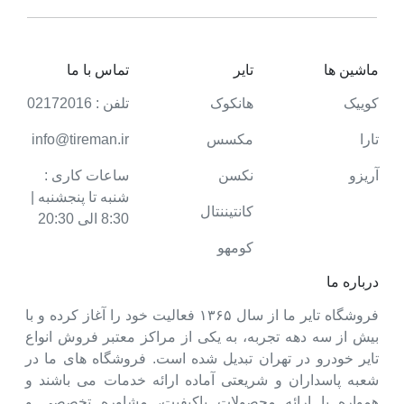
ماشین ها
تایر
تماس با ما
کوییک
هانکوک
تلفن : 02172016
تارا
مکسس
info@tireman.ir
آریزو
نکسن
ساعات کاری :
شنبه تا پنجشنبه |
کانتیننتال
8:30 الی 20:30
کومهو
درباره ما
فروشگاه تایر ما از سال ۱۳۶۵ فعالیت خود را آغاز کرده و با
بیش از سه دهه تجربه، به یکی از مراکز معتبر فروش انواع
تایر خودرو در تهران تبدیل شده است. فروشگاه های ما در
شعبه پاسداران و شریعتی آماده ارائه خدمات می باشند و
همواره با ارائه محصولات باکیفیت، مشاوره تخصصی و