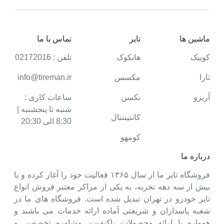
ماشین ها
تایر
تماس با ما
کوییک
هانکوک
تلفن : 02172016
تارا
مکسس
info@tireman.ir
آریزو
نکسن
ساعات کاری :
شنبه تا پنجشنبه |
کانتیننتال
8:30 الی 20:30
کومهو
درباره ما
فروشگاه تایر ما از سال ۱۳۶۵ فعالیت خود را آغاز کرده و با
بیش از سه دهه تجربه، به یکی از مراکز معتبر فروش انواع
تایر خودرو در تهران تبدیل شده است. فروشگاه های ما در
شعبه پاسداران و شریعتی آماده ارائه خدمات می باشند و
همواره با ارائه محصولات باکیفیت، مشاوره تخصصی و