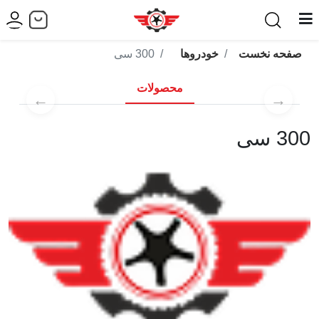
صفحه نخست
خودروها
300 سی
محصولات
←
→
300 سی