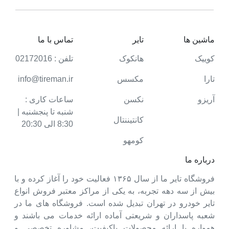
ماشین ها
تایر
تماس با ما
کوییک
هانکوک
تلفن : 02172016
تارا
مکسس
info@tireman.ir
آریزو
نکسن
ساعات کاری :
شنبه تا پنجشنبه |
کانتیننتال
8:30 الی 20:30
کومهو
درباره ما
فروشگاه تایر ما از سال ۱۳۶۵ فعالیت خود را آغاز کرده و با
بیش از سه دهه تجربه، به یکی از مراکز معتبر فروش انواع
تایر خودرو در تهران تبدیل شده است. فروشگاه های ما در
شعبه پاسداران و شریعتی آماده ارائه خدمات می باشند و
همواره با ارائه محصولات باکیفیت، مشاوره تخصصی و