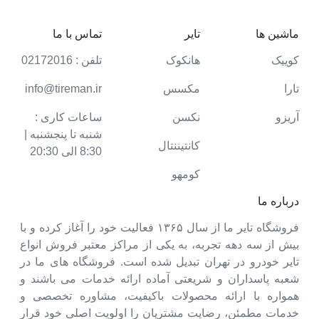
ماشین ها
تایر
تماس با ما
کوییک
هانکوک
تلفن : 02172016
تارا
مکسس
info@tireman.ir
آریزو
نکسن
ساعات کاری :
شنبه تا پنجشنبه |
کانتیننتال
8:30 الی 20:30
کومهو
درباره ما
فروشگاه تایر ما از سال ۱۳۶۵ فعالیت خود را آغاز کرده و با
بیش از سه دهه تجربه، به یکی از مراکز معتبر فروش انواع
تایر خودرو در تهران تبدیل شده است. فروشگاه های ما در
شعبه پاسداران و شریعتی آماده ارائه خدمات می باشند و
همواره با ارائه محصولات باکیفیت، مشاوره تخصصی و
خدمات مطمئن، رضایت مشتریان را اولویت اصلی خود قرار