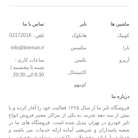
ماشین ها
تایر
تماس با ما
کوییک
هانکوک
تلفن : 02172016
تارا
مکسس
info@tireman.ir
آریزو
نکسن
ساعات کاری :
شنبه تا پنجشنبه |
کانتیننتال
8:30 الی 20:30
کومهو
درباره ما
فروشگاه تایر ما از سال ۱۳۶۵ فعالیت خود را آغاز کرده و با
بیش از سه دهه تجربه، به یکی از مراکز معتبر فروش انواع
تایر خودرو در تهران تبدیل شده است. فروشگاه های ما در
شعبه پاسداران و شریعتی آماده ارائه خدمات می باشند و
همواره با ارائه محصولات باکیفیت، مشاوره تخصصی و