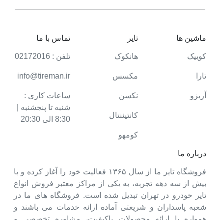
ماشین ها
تایر
تماس با ما
کوییک
هانکوک
تلفن : 02172016
تارا
مکسس
info@tireman.ir
آریزو
نکسن
ساعات کاری :
شنبه تا پنجشنبه |
کانتیننتال
8:30 الی 20:30
کومهو
درباره ما
فروشگاه تایر ما از سال ۱۳۶۵ فعالیت خود را آغاز کرده و با
بیش از سه دهه تجربه، به یکی از مراکز معتبر فروش انواع
تایر خودرو در تهران تبدیل شده است. فروشگاه های ما در
شعبه پاسداران و شریعتی آماده ارائه خدمات می باشند و
همواره با ارائه محصولات باکیفیت، مشاوره تخصصی و