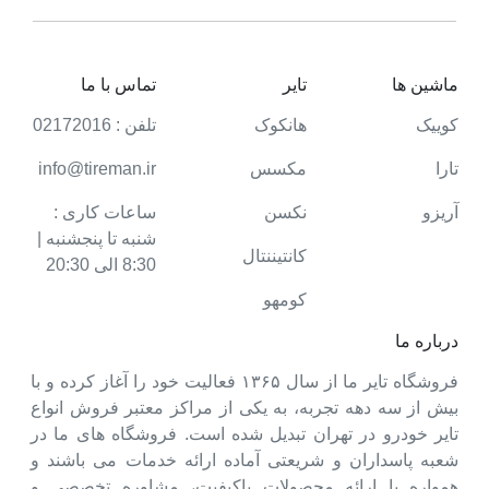
ماشین ها
تایر
تماس با ما
کوییک
هانکوک
تلفن : 02172016
تارا
مکسس
info@tireman.ir
آریزو
نکسن
ساعات کاری :
شنبه تا پنجشنبه |
کانتیننتال
8:30 الی 20:30
کومهو
درباره ما
فروشگاه تایر ما از سال ۱۳۶۵ فعالیت خود را آغاز کرده و با
بیش از سه دهه تجربه، به یکی از مراکز معتبر فروش انواع
تایر خودرو در تهران تبدیل شده است. فروشگاه های ما در
شعبه پاسداران و شریعتی آماده ارائه خدمات می باشند و
همواره با ارائه محصولات باکیفیت، مشاوره تخصصی و