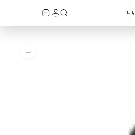
ا ما
←