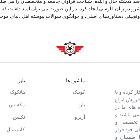
د گذشته حال و آینده، شناخت فراوان جامعه و متخصصان را می طلبد، 
و در زبان فارسی ایجاد کرد، در این صورت می توان امید داشت که تم
وفچینی دستاوردهای اصلی، و جوابگوی سوالات پیوسته اهل دنیای موجو
ماشین ها
تایر
ت خود را آغاز کرده و با
کوییک
هانکوک
 فروش انواع
تارا
مکسس
 های ما در
می باشند و
آریزو
نکسن
ه تخصصی و
ی خود قرار
کانتیننتال
ا اطمینان و