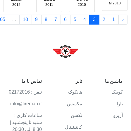
al 2013
2012
2011
2010
05
...
10
9
8
7
6
5
4
3
2
1
‹
ماشین ها
تایر
تماس با ما
کوییک
هانکوک
تلفن : 02172016
تارا
مکسس
info@tireman.ir
آریزو
نکسن
ساعات کاری :
شنبه تا پنجشنبه |
کانتیننتال
8:30 الی 20:30