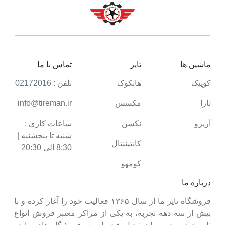
ماشین ها
تایر
تماس با ما
کوییک
هانکوک
تلفن : 02172016
تارا
مکسس
info@tireman.ir
آریزو
نکسن
ساعات کاری :
شنبه تا پنجشنبه |
کانتیننتال
8:30 الی 20:30
کومهو
درباره ما
فروشگاه تایر ما از سال ۱۳۶۵ فعالیت خود را آغاز کرده و با
بیش از سه دهه تجربه، به یکی از مراکز معتبر فروش انواع