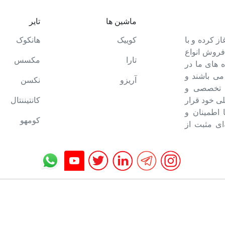
ماشین ها
تایر
ت خود را آغاز کرده و با
کوییک
هانکوک
 فروش انواع
تارا
مکسس
 های ما در
می باشند و
آریزو
نکسن
ه تخصصی و
ی خود قرار
کانتیننتال
ا اطمینان و
کومهو
ای مثبت از
تمام حقوق برای تایرمن محفوظ است.