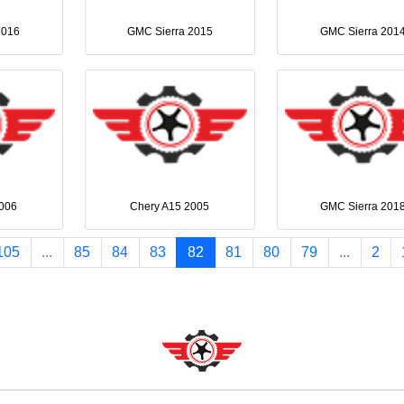
2016
GMC Sierra 2015
GMC Sierra 201
006
Chery A15 2005
GMC Sierra 201
105
...
85
84
83
82
81
80
79
...
2