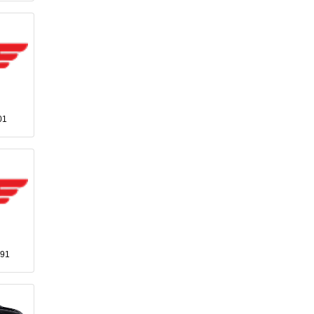
01
991