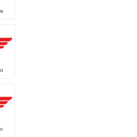
89
93
97