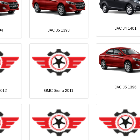
JAC J4 1401
94
JAC J5 1393
JAC J5 1396
2012
GMC Sierra 2011