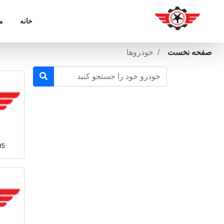
خانه
م
صفحه نخست
خودروها
85