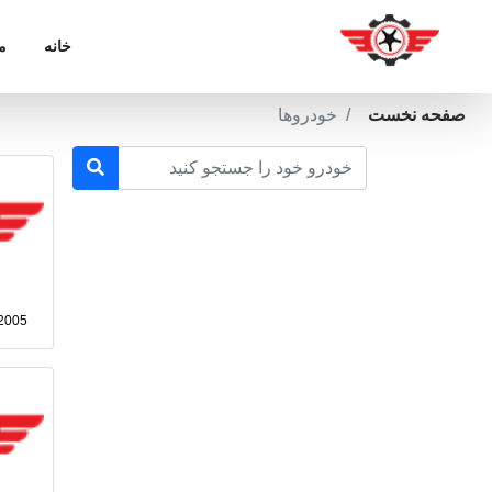
خانه
م
صفحه نخست
خودروها
2005