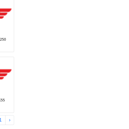
A250
K55
1
‹