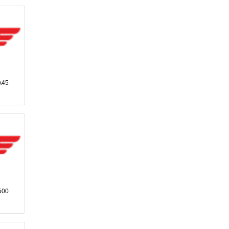
A45
500