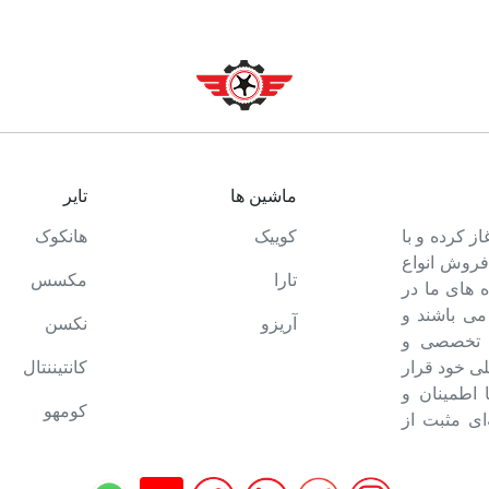
ماشین ها
تایر
ت خود را آغاز کرده و با
کوییک
هانکوک
 فروش انواع
تارا
مکسس
 های ما در
می باشند و
آریزو
نکسن
ه تخصصی و
ی خود قرار
کانتیننتال
ا اطمینان و
کومهو
ای مثبت از