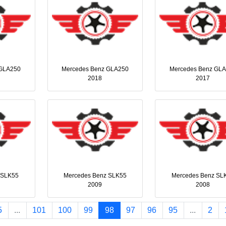
 GLA250
Mercedes Benz GLA250
Mercedes Benz GL
2018
2017
 SLK55
Mercedes Benz SLK55
Mercedes Benz SL
2009
2008
5
...
101
100
99
98
97
96
95
...
2