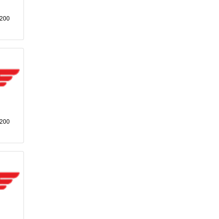
K200
K200