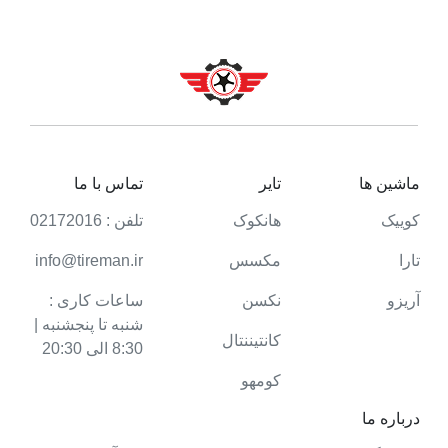
جاده ای می باشد.
I FIT ICE: این مدل به گونه ای طراحی شده است که در
فصل زمستان و شرایط برفی و یخبندان عملکرد بالایی
دارد.
ماشین ها
تایر
تماس با ما
کوییک
هانکوک
تلفن : 02172016
تارا
مکسس
info@tireman.ir
آریزو
نکسن
ساعات کاری :
شنبه تا پنجشنبه |
کانتیننتال
8:30 الی 20:30
کومهو
درباره ما