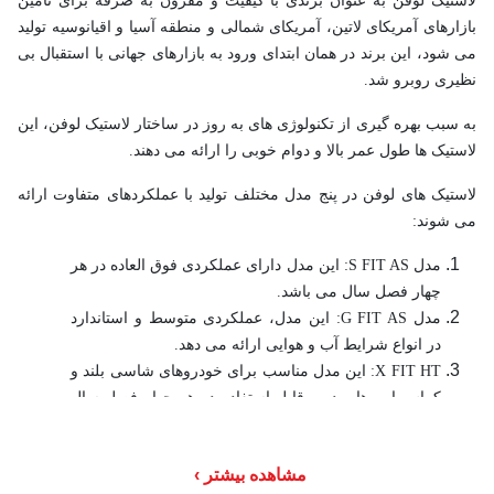
لاستیک لوفن به عنوان برندی با کیفیت و مقرون به صرفه برای تامین
بازارهای آمریکای لاتین، آمریکای شمالی و منطقه آسیا و اقیانوسیه تولید
می شود، این برند در همان ابتدای ورود به بازارهای جهانی با استقبال بی
نظیری روبرو شد.
به سبب بهره گیری از تکنولوژی های به روز در ساختار لاستیک لوفن، این
لاستیک ها طول عمر بالا و دوام خوبی را ارائه می دهند.
لاستیک های لوفن در پنج مدل مختلف تولید با عملکردهای متفاوت ارائه
می شوند:
مدل S FIT AS: این مدل دارای عملکردی فوق العاده در هر
چهار فصل سال می باشد.
مدل G FIT AS: این مدل، عملکردی متوسط و استاندارد
در انواع شرایط آب و هوایی ارائه می دهد.
X FIT HT: این مدل مناسب برای خودروهای شاسی بلند و
کراس اوورها بوده و قابل استفاده در هر چهار فصل سال
می باشد.
X FIT AT: این مدل طراحی شده برای فصل زمستان و
مشاهده بیشتر
بسیار مناسب برای رانندگی در شرایط جاده ای و برون