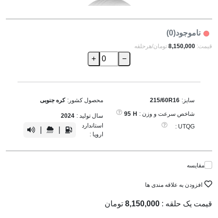
ناموجود(0)
قیمت:
8,150,000
تومان/هرحلقه
+
−
سایز:
215/60R16
محصول کشور:
کره جنوبی
شاخص سرعت و وزن :
H
95
سال تولید :
2024
استاندارد
UTQG :
|
|
اروپا :
مقایسه
افزودن به علاقه مندی ها
قیمت یک حلقه :
8,150,000
تومان