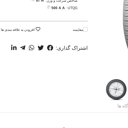
شاخص سرعت و وزن :
H
97
500
A
A
UTQG :
مقایسه
افزودن به علاقه مندی ها
اشتراک گذاری:
اه ها