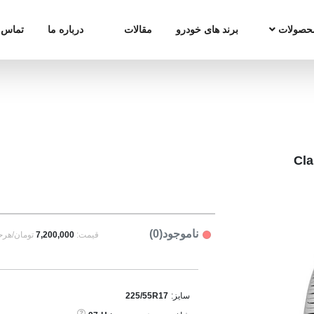
حصولات
برند های خودرو
مقالات
درباره ما
تماس ب
ناموجود(0)
قیمت:
7,200,000
تومان/هرح
سایز:
225/55R17