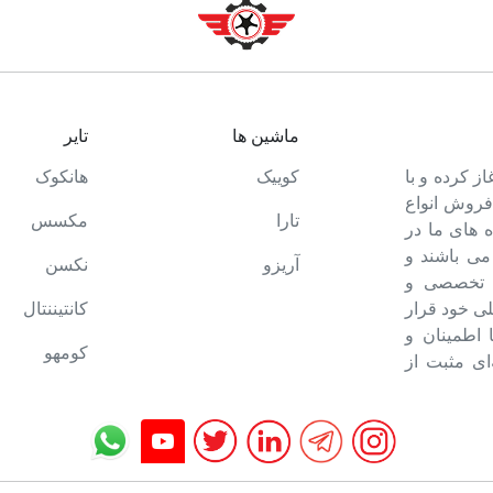
ماشین ها
تایر
ت خود را آغاز کرده و با
کوییک
هانکوک
 فروش انواع
تارا
مکسس
 های ما در
می باشند و
آریزو
نکسن
ه تخصصی و
ی خود قرار
کانتیننتال
ا اطمینان و
کومهو
ای مثبت از