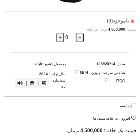
ناموجود(0)
قیمت:
4,500,000
تومان/هرحلقه
+
−
سایز:
185/65R14
محصول کشور:
تایلند
شاخص سرعت و وزن :
H
86
سال تولید :
2024
استاندارد
UTQG :
|
|
اروپا :
مقایسه
افزودن به علاقه مندی ها
قیمت یک حلقه :
4,500,000
تومان