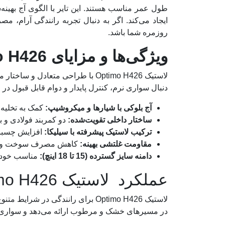
طول عمر مناسب هستند. این تایر با الگوی آج بهین
ایجاد می‌کند. اگر به دنبال تجربه رانندگی آرام
روزمره شما باشد.
ویژگی‌ها و مزایای Hankook Optimo H426
لاستیک Optimo H426 با طراحی متع
دنبال سواری نرم، کنترل پایدار و دوام قابل قبول در
آج بلوکی با شیارها و میکروشیپ:
کمک به تخلیه
ساختار داخلی تقویت‌شده:
دو کمربند فولادی و بد
ترکیب لاستیک پیشرفته با سیلیکا:
افزایش چسبن
مقاومت غلتشی بهینه:
کاهش مصرف سوخت و راند
دامنه سایز گسترده (15 تا 18 اینچ):
مناسب خودرو
عملکرد لاستیک Optimo H426
لاستیک Optimo H426 برای رانندگی
در مسیرهای خشک و مرطوب ارائه می‌دهد و سواری آرا