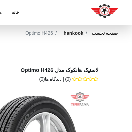
خانه
م
صفحه نخست
hankook
Optimo H426
لاستیک هانکوک مدل Optimo H426
(0)
|
دیدگاه ها(0)