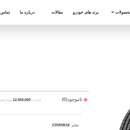
حصولات
برند های خودرو
مقالات
درباره ما
تماس ب
ناموجود(0)
قیمت:
12,500,000
تومان/هر
سایز:
235/55R18