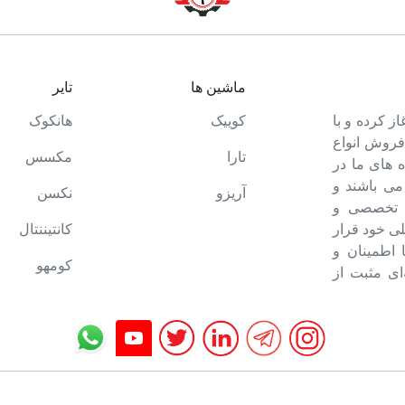
ماشین ها
تایر
ت خود را آغاز کرده و با
کوییک
هانکوک
 فروش انواع
تارا
مکسس
 های ما در
می باشند و
آریزو
نکسن
ه تخصصی و
ی خود قرار
کانتیننتال
ا اطمینان و
کومهو
ای مثبت از
تمام حقوق برای تایرمن محفوظ است.