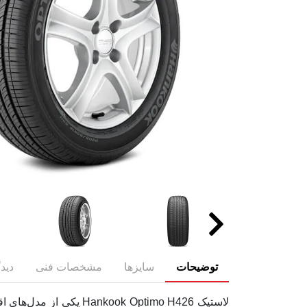
توضیحات
سایزها
مشخصات فنی
دیدگ
لاستیک ok Optimo H426