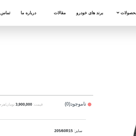
حصولات
برند های خودرو
مقالات
درباره ما
تماس ب
ناموجود(0)
قیمت:
3,900,000
تومان/هرح
سایز:
205/60R15