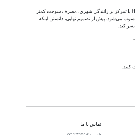
انتخاب لاستیک مناسب همیشه به نوع استفاده روزمره و انتظارات راننده بستگی دارد. مدل Hankook Kinergy ECO2 K435 با تمرکز بر رانندگی شهری، مصرف سوخت کمتر
وب می‌شود. پیش از تصمیم نهایی، دانستن اینکه
‌تر کند.
 کنند.
تماس با ما