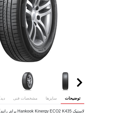
توضیحات
سایزها
مشخصات فنی
دیدگ
لاستیک  K435