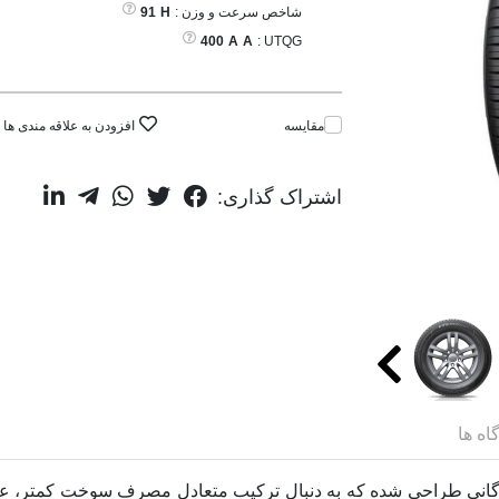
شاخص سرعت و وزن :
H
91
400
A
A
UTQG :
مقایسه
افزودن به علاقه مندی ها
اشتراک گذاری:
اه ها
Hankook Kinergy ECO2 برای رانندگانی طراحی شده که به دنبال ترکیب متعادلِ مصر