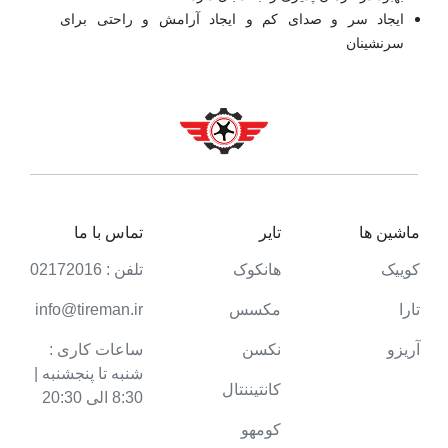
ایجاد سر و صدای کم و ایجاد آرامش و راحتی برای
سرنشینان
ماشین ها
تایر
تماس با ما
کوییک
هانکوک
تلفن : 02172016
تارا
مکسس
info@tireman.ir
آریزو
نکسن
ساعات کاری :
شنبه تا پنجشنبه |
کانتیننتال
8:30 الی 20:30
کومهو