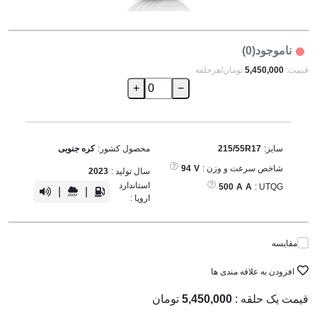
ناموجود(0)
قیمت:
5,450,000
تومان/هرحلقه
+
−
سایز:
215/55R17
محصول کشور:
کره جنوبی
شاخص سرعت و وزن :
V
94
سال تولید :
2023
استاندارد
500
A
A
UTQG :
|
|
اروپا :
مقایسه
افزودن به علاقه مندی ها
قیمت یک حلقه :
5,450,000
تومان