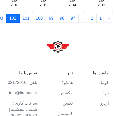
535i
535i
535i
535i
2016
2015
2014
2013
03
102
101
100
99
98
97
...
2
1
‹
ماشین ها
تایر
تماس با ما
کوییک
هانکوک
تلفن : 02172016
تارا
مکسس
info@tireman.ir
آریزو
نکسن
ساعات کاری :
شنبه تا پنجشنبه |
کانتیننتال
8:30 الی 20:30