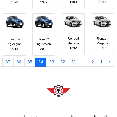
1390
1389
1388
1387
Renault
Renault
SsangYo
SsangYo
Megane
Megane
ng Actyon
ng Actyon
1392
1391
2013
2012
37
36
35
34
33
32
31
...
2
1
‹