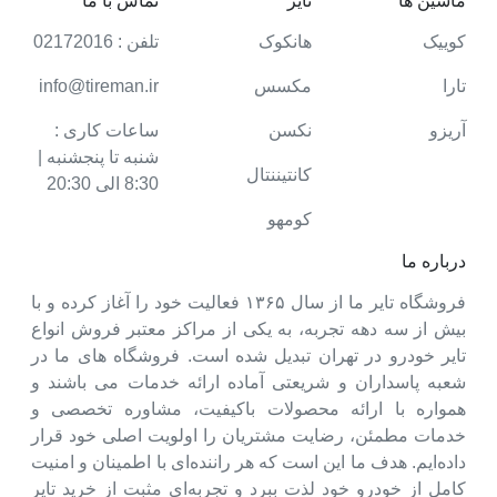
ماشین ها
تایر
تماس با ما
کوییک
هانکوک
تلفن : 02172016
تارا
مکسس
info@tireman.ir
آریزو
نکسن
ساعات کاری :
شنبه تا پنجشنبه |
کانتیننتال
8:30 الی 20:30
کومهو
درباره ما
فروشگاه تایر ما از سال ۱۳۶۵ فعالیت خود را آغاز کرده و با
بیش از سه دهه تجربه، به یکی از مراکز معتبر فروش انواع
تایر خودرو در تهران تبدیل شده است. فروشگاه های ما در
شعبه پاسداران و شریعتی آماده ارائه خدمات می باشند و
همواره با ارائه محصولات باکیفیت، مشاوره تخصصی و
خدمات مطمئن، رضایت مشتریان را اولویت اصلی خود قرار
داده‌ایم. هدف ما این است که هر راننده‌ای با اطمینان و امنیت
کامل از خودرو خود لذت ببرد و تجربه‌ای مثبت از خرید تایر