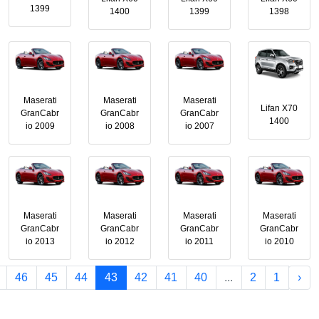
1399
1400
1399
1398
Maserati
Maserati
Maserati
Lifan X70
GranCabr
GranCabr
GranCabr
1400
io 2009
io 2008
io 2007
Maserati
Maserati
Maserati
Maserati
GranCabr
GranCabr
GranCabr
GranCabr
io 2013
io 2012
io 2011
io 2010
46
45
44
43
42
41
40
...
2
1
‹