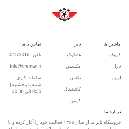
ماشین ها
تایر
تماس با ما
کوییک
هانکوک
تلفن : 02172016
تارا
مکسس
info@tireman.ir
آریزو
نکسن
ساعات کاری :
شنبه تا پنجشنبه |
کانتیننتال
8:30 الی 20:30
کومهو
درباره ما
فروشگاه تایر ما از سال ۱۳۶۵ فعالیت خود را آغاز کرده و با