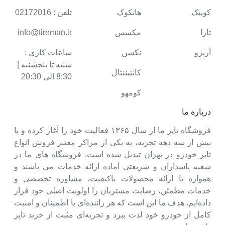
کوییک
هانکوک
تلفن : 02172016
تارا
مکسس
info@tireman.ir
آریزو
نکسن
ساعات کاری :
شنبه تا پنجشنبه |
کانتیننتال
8:30 الی 20:30
کومهو
درباره ما
فروشگاه تایر ما از سال ۱۳۶۵ فعالیت خود را آغاز کرده و با
بیش از سه دهه تجربه، به یکی از مراکز معتبر فروش انواع
تایر خودرو در تهران تبدیل شده است. فروشگاه های ما در
شعبه پاسداران و شریعتی آماده ارائه خدمات می باشند و
همواره با ارائه محصولات باکیفیت، مشاوره تخصصی و
خدمات مطمئن، رضایت مشتریان را اولویت اصلی خود قرار
داده‌ایم. هدف ما این است که هر راننده‌ای با اطمینان و امنیت
کامل از خودرو خود لذت ببرد و تجربه‌ای مثبت از خرید تایر