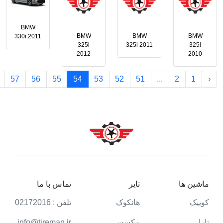
BMW
BMW
BMW
BMW
330i 2011
325i
325i 2011
325i
2012
2010
57
56
55
54
53
52
51
...
2
1
‹
ماشین ها
تایر
تماس با ما
کوییک
هانکوک
تلفن : 02172016
تارا
مکسس
info@tireman.ir