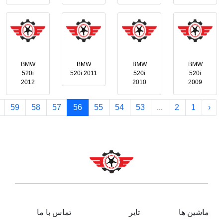
BMW
BMW
BMW
BMW
520i
520i 2011
520i
520i
2012
2010
2009
59
58
57
56
55
54
53
...
2
1
‹
ماشین ها
تایر
تماس با ما