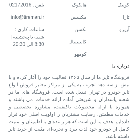
کوییک
هانکوک
تلفن : 02172016
تارا
مکسس
info@tireman.ir
آریزو
نکسن
ساعات کاری :
شنبه تا پنجشنبه |
کانتیننتال
8:30 الی 20:30
کومهو
درباره ما
فروشگاه تایر ما از سال ۱۳۶۵ فعالیت خود را آغاز کرده و با
بیش از سه دهه تجربه، به یکی از مراکز معتبر فروش انواع
تایر خودرو در تهران تبدیل شده است. فروشگاه های ما در
شعبه پاسداران و شریعتی آماده ارائه خدمات می باشند و
همواره با ارائه محصولات باکیفیت، مشاوره تخصصی و
خدمات مطمئن، رضایت مشتریان را اولویت اصلی خود قرار
داده‌ایم. هدف ما این است که هر راننده‌ای با اطمینان و امنیت
کامل از خودرو خود لذت ببرد و تجربه‌ای مثبت از خرید تایر
داشته باشد.