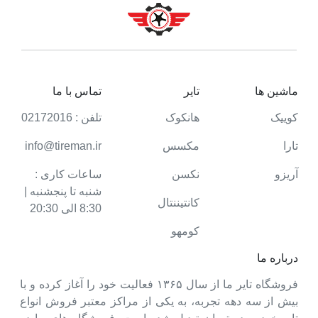
ماشین ها
تایر
تماس با ما
کوییک
هانکوک
تلفن : 02172016
تارا
مکسس
info@tireman.ir
آریزو
نکسن
ساعات کاری :
شنبه تا پنجشنبه |
کانتیننتال
8:30 الی 20:30
کومهو
درباره ما
فروشگاه تایر ما از سال ۱۳۶۵ فعالیت خود را آغاز کرده و با
بیش از سه دهه تجربه، به یکی از مراکز معتبر فروش انواع