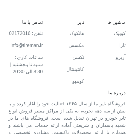
ماشین ها
تایر
تماس با ما
کوییک
هانکوک
تلفن : 02172016
تارا
مکسس
info@tireman.ir
آریزو
نکسن
ساعات کاری :
شنبه تا پنجشنبه |
کانتیننتال
8:30 الی 20:30
کومهو
درباره ما
فروشگاه تایر ما از سال ۱۳۶۵ فعالیت خود را آغاز کرده و با
بیش از سه دهه تجربه، به یکی از مراکز معتبر فروش انواع
تایر خودرو در تهران تبدیل شده است. فروشگاه های ما در
شعبه پاسداران و شریعتی آماده ارائه خدمات می باشند و
همواره با ارائه محصولات باکیفیت، مشاوره تخصصی و