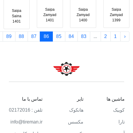
Saipa
Saipa
Saipa
Saipa
Zamyad
Zamyad
Zamyad
Saina
1401
1400
1399
1401
89
88
87
86
85
84
83
...
2
1
‹
ماشین ها
تایر
تماس با ما
کوییک
هانکوک
تلفن : 02172016
تارا
مکسس
info@tireman.ir