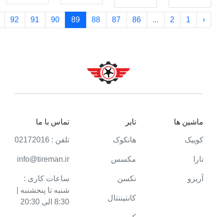
92
91
90
89
88
87
86
...
2
1
‹
ماشین ها
تایر
تماس با ما
کوییک
هانکوک
تلفن : 02172016
تارا
مکسس
info@tireman.ir
آریزو
نکسن
ساعات کاری :
شنبه تا پنجشنبه |
کانتیننتال
8:30 الی 20:30