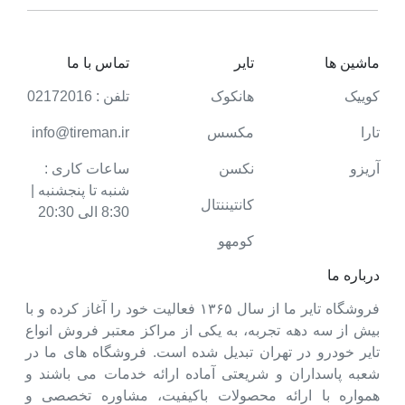
ماشین ها
تایر
تماس با ما
کوییک
هانکوک
تلفن : 02172016
تارا
مکسس
info@tireman.ir
آریزو
نکسن
ساعات کاری :
شنبه تا پنجشنبه |
کانتیننتال
8:30 الی 20:30
کومهو
درباره ما
فروشگاه تایر ما از سال ۱۳۶۵ فعالیت خود را آغاز کرده و با
بیش از سه دهه تجربه، به یکی از مراکز معتبر فروش انواع
تایر خودرو در تهران تبدیل شده است. فروشگاه های ما در
شعبه پاسداران و شریعتی آماده ارائه خدمات می باشند و
همواره با ارائه محصولات باکیفیت، مشاوره تخصصی و