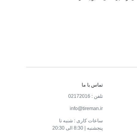
را با گارانتی همراه می‌کند.
 می‌کند.
تماس با ما
تلفن : 02172016
info@tireman.ir
تویو و ویژگی‌های خاص هر یک، انتخاب مناسب‌ترین
ساعات کاری : شنبه تا
ر داشته باشید آشنا خواهیم کرد.
پنجشنبه | 8:30 الی 20:30
ن است. برخی از مزایای این لاستیک‌ها عبارتند از: