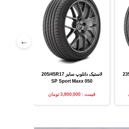
←
23
لاستیک دانلوپ
سایز
205/45R17
لاستیک دان
AT22
SP Sport Maxx 050
قیمت : 3,900,000 تومان
قیمت : 16,700,000 تومان