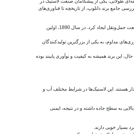
ابقه‌ای طولانی، یکی از پیشگامان صنعت لاستیک در
سی جامع برند دانلوپ، از تاریخچه تا فناوری‌های
جان بوید دانلوپ در سال 1888، اولین تایر بادی دوچرخه را اختراع کرد و بدین ترتیب، انقلابی در صنعت حمل‌ونقل ایجاد کرد. در سال 1890، اولین
‌های مداوم، به یکی از بزرگترین تولیدکنندگان
ال، این برند همیشه به کیفیت و نوآوری پایبند بوده
ردار هستند. این لاستیک‌ها در شرایط مختلف آب و
لایی به سطح جاده داشته و در نتیجه، ایمنی
د بسیار خوبی دارند.