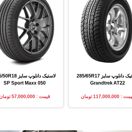
یک دانلوپ
سایز
285/65R17
لاستیک دانلوپ
سایز
5/50R18
SP Sport Maxx 050
Grandtrek AT22
 : 117,000,000 تومان
قیمت : 57,000,000 تومان