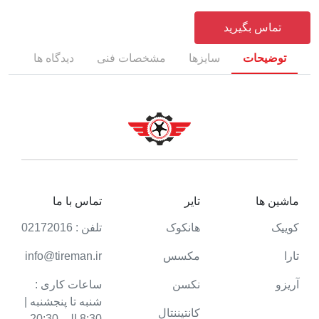
تماس بگیرید
توضیحات
سایزها
مشخصات فنی
دیدگاه ها
ماشین ها
تایر
تماس با ما
کوییک
هانکوک
تلفن : 02172016
تارا
مکسس
info@tireman.ir
آریزو
نکسن
ساعات کاری :
شنبه تا پنجشنبه |
کانتیننتال
8:30 الی 20:30