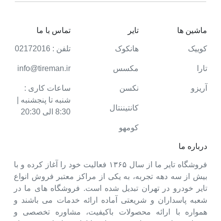
ماشین ها
تایر
تماس با ما
کوییک
هانکوک
تلفن : 02172016
تارا
مکسس
info@tireman.ir
آریزو
نکسن
ساعات کاری :
شنبه تا پنجشنبه |
کانتیننتال
8:30 الی 20:30
کومهو
درباره ما
فروشگاه تایر ما از سال ۱۳۶۵ فعالیت خود را آغاز کرده و با
بیش از سه دهه تجربه، به یکی از مراکز معتبر فروش انواع
تایر خودرو در تهران تبدیل شده است. فروشگاه های ما در
شعبه پاسداران و شریعتی آماده ارائه خدمات می باشند و
همواره با ارائه محصولات باکیفیت، مشاوره تخصصی و