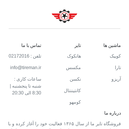
ماشین ها
تایر
تماس با ما
کوییک
هانکوک
تلفن : 02172016
تارا
مکسس
info@tireman.ir
آریزو
نکسن
ساعات کاری :
شنبه تا پنجشنبه |
کانتیننتال
8:30 الی 20:30
کومهو
درباره ما
فروشگاه تایر ما از سال ۱۳۶۵ فعالیت خود را آغاز کرده و با