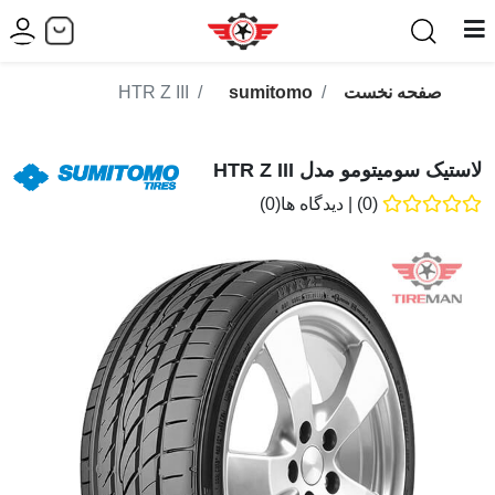
صفحه نخست
sumitomo
HTR Z III
لاستیک سومیتومو مدل HTR Z III
(0)
|
دیدگاه ها(0)